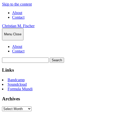
Skip to the content
About
Contact
Christian M. Fischer
Menu
Close
About
Contact
Search
for:
Links
Bandcamp
Soundcloud
Formula Mundi
Archives
Archives