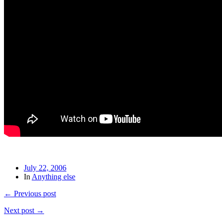
July 22, 2006
In
Anything else
← Previous post
Next post →